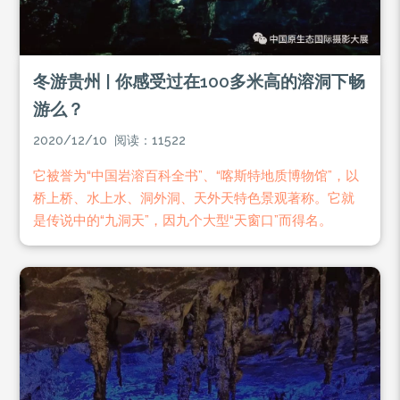
冬游贵州 | 你感受过在100多米高的溶洞下畅
游么？
2020/12/10 阅读：11522
它被誉为“中国岩溶百科全书”、“喀斯特地质博物馆”，以
桥上桥、水上水、洞外洞、天外天特色景观著称。它就
是传说中的“九洞天”，因九个大型“天窗口”而得名。