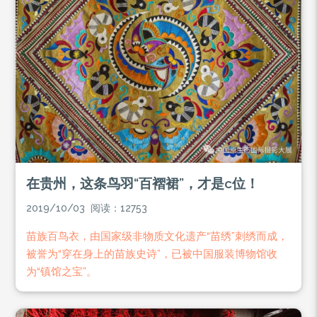
在贵州，这条鸟羽“百褶裙”，才是c位！
2019/10/03 阅读：12753
苗族百鸟衣，由国家级非物质文化遗产“苗绣”刺绣而成，
被誉为“穿在身上的苗族史诗”，已被中国服装博物馆收
为“镇馆之宝”。