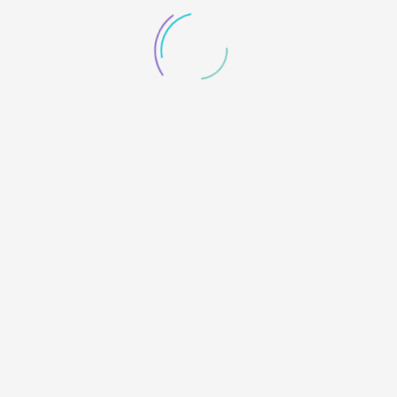
1月9日，“海口经济学院中广天泽传媒学院郎德写生基地
2021年冬季拍摄启动仪式”在贵州省黔东南苗族侗族自治
州雷山县郎德苗寨举行。该学院摄影系20余名师生首次
走入郎德苗寨，并将在此开展为期7天的摄影教学及课题
研究活动。
来一场宇宙星河之旅
2020/12/20 阅读：12532
中国天眼景区配套打造了贵州省十大文化产业园之一的
平塘天文科学文化园，文化园位于贵州省平塘县克度镇
航龙村，与FAST项目直线距离5公里，车程22公里。文
化园有平塘国际天文体验馆、文化园游客服务中心等设
施可供游人游玩。