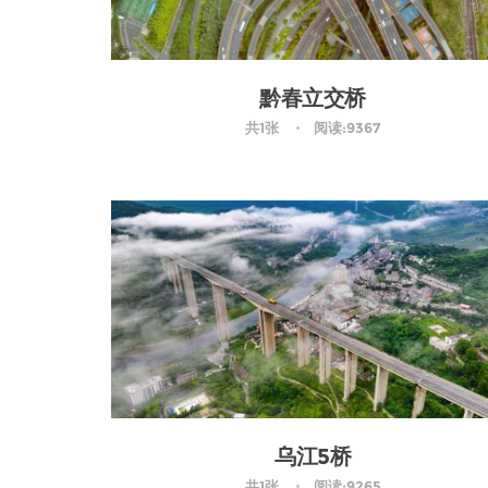
黔春立交桥
共1张
阅读:9367
乌江5桥
共1张
阅读:9265