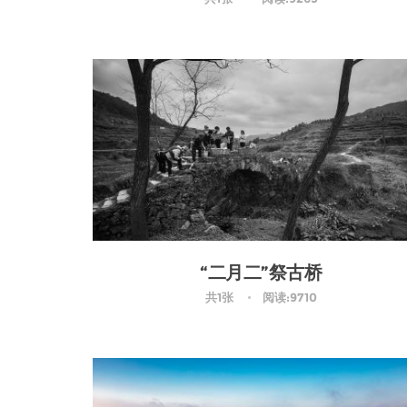
“二月二”祭古桥
共1张
阅读:9710