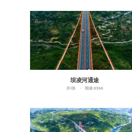
坝凌河通途
共1张
阅读:9366