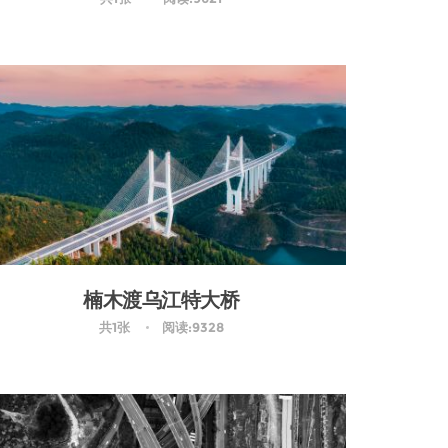
楠木渡乌江特大桥
共1张
阅读:9328