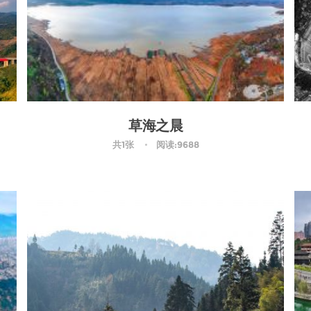
草海之晨
共1张
阅读:9688