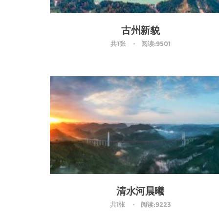
古州新貌
共1张
阅读:9501
清水河晨曦
共1张
阅读:9223