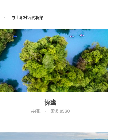
与世界对话的桥梁
探幽
共1张
阅读:9530