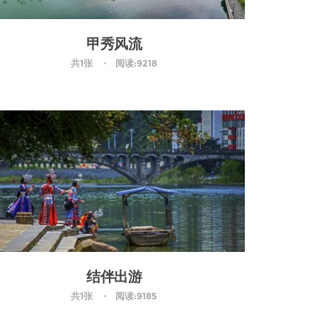
甲秀风流
共1张
阅读:9218
结伴出游
共1张
阅读:9185