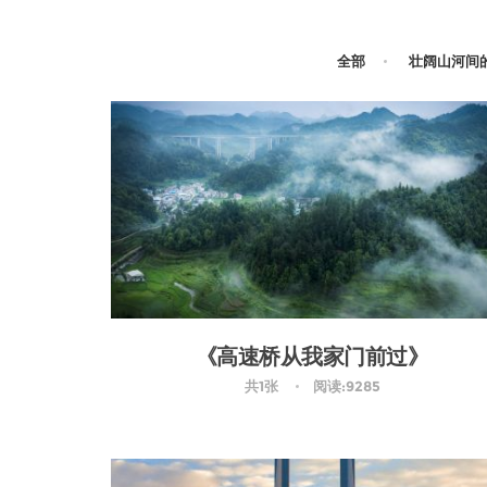
全部
壮阔山河间
《高速桥从我家门前过》
共1张
阅读:9285