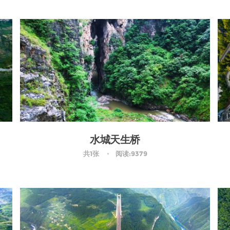
水城天生桥
共1张
阅读:9379