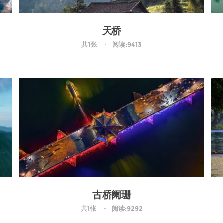
天桥
共1张
阅读:9413
古桥阑珊
共1张
阅读:9292