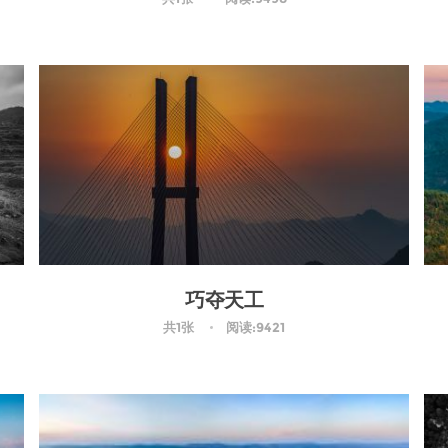
巧夺天工
共1张
阅读:9421