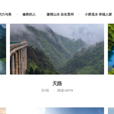
的力与美
修桥的人
激情山水 自在贵州
小桥流水 幸福人家
天路
共1张
阅读:9678