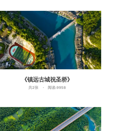
《镇远古城祝圣桥》
共2张
阅读:9958