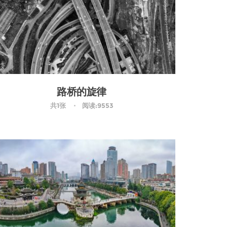
路桥的旋律
共1张
阅读:9553