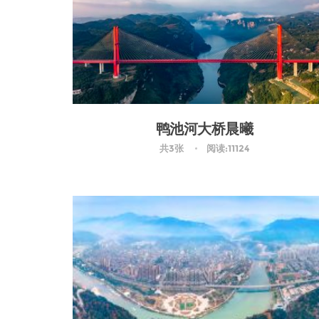
鸭池河大桥晨曦
共3张
阅读:11124