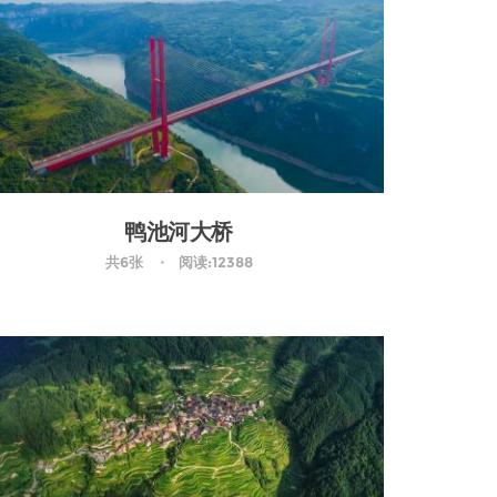
鸭池河大桥
共6张
阅读:12388