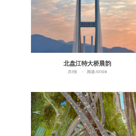
北盘江特大桥晨韵
共1张
阅读:10108