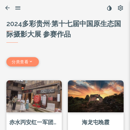
​2024多彩贵州·第十七届中国原生态国
际摄影大展 参赛作品
分类查看
赤水丙安红一军团纪念馆
海龙屯晚霞