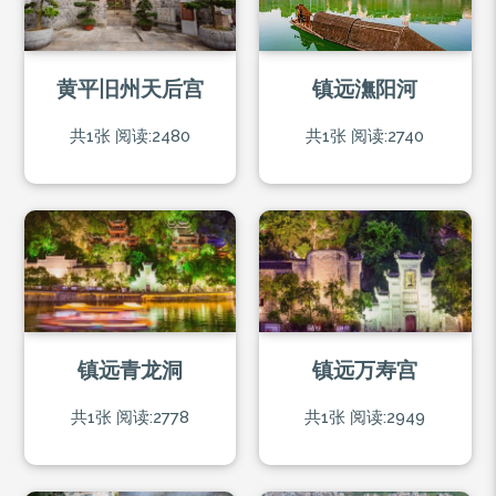
黄平旧州天后宫
镇远潕阳河
共1张
阅读:2480
共1张
阅读:2740
镇远青龙洞
镇远万寿宫
共1张
阅读:2778
共1张
阅读:2949