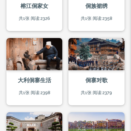
榕江侗家女
侗族裙绣
共1张
阅读:2326
共1张
阅读:2358
大利侗寨生活
侗寨对歌
共1张
阅读:2398
共1张
阅读:2379