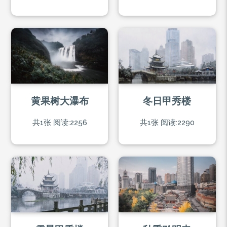
黄果树大瀑布
冬日甲秀楼
共1张
阅读:2256
共1张
阅读:2290