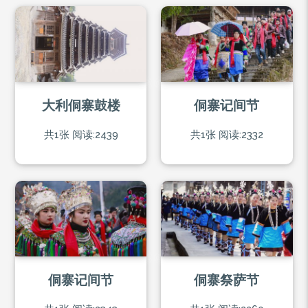
大利侗寨鼓楼
侗寨记间节
共1张
阅读:2439
共1张
阅读:2332
侗寨记间节
侗寨祭萨节