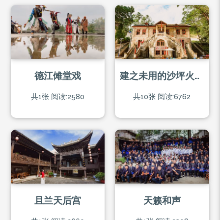
德江傩堂戏
建之未用的沙坪火车站(福泉)
共1张
阅读:2580
共10张
阅读:6762
且兰天后宫
天籁和声