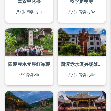
雪景甲秀楼
秋季黔明寺
共1张
阅读:2327
共1张
阅读:2382
四渡赤水元厚红军渡
四渡赤水复兴场战斗遗址
共1张
阅读:2600
共1张
阅读:2562