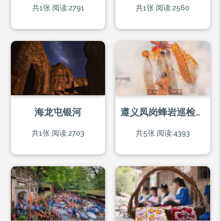
共1张
阅读:2791
共1张
阅读:2560
海龙屯银河
遵义凤岗蜂岩巡检司土家脚盆龙（非遗）
共1张
阅读:2703
共5张
阅读:4393