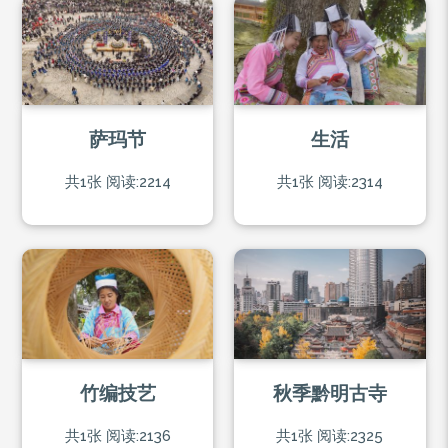
萨玛节
生活
共1张
阅读:2214
共1张
阅读:2314
竹编技艺
秋季黔明古寺
共1张
阅读:2136
共1张
阅读:2325