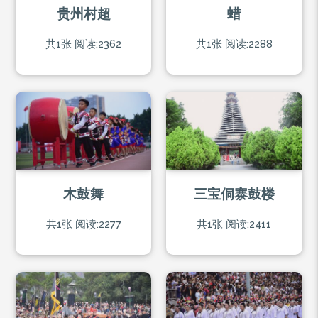
贵州村超
蜡
共1张
阅读:2362
共1张
阅读:2288
木鼓舞
三宝侗寨鼓楼
共1张
阅读:2277
共1张
阅读:2411