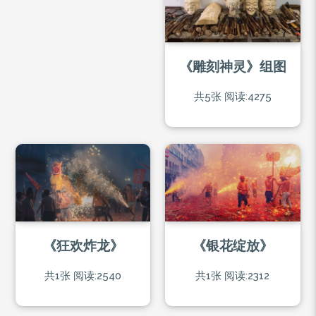
《雕刻神灵》组图
共5张
阅读:4275
《狂欢炸龙》
《银花绽放》
共1张
阅读:2540
共1张
阅读:2312