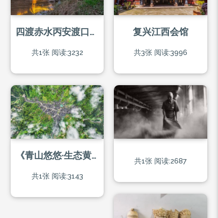
四渡赤水丙安渡口铁索桥黄昏
复兴江西会馆
共1张
阅读:3232
共3张
阅读:3996
《青山悠悠·生态黄岗》
共1张
阅读:2687
共1张
阅读:3143