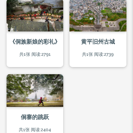
《侗族新娘的彩礼》
黄平旧州古城
共1张
阅读:2791
共1张
阅读:2739
侗寨的跳跃
共1张
阅读:2404