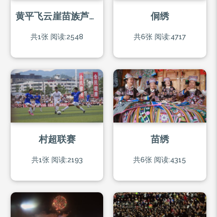
黄平飞云崖苗族芦笙节
侗绣
共1张
阅读:2548
共6张
阅读:4717
村超联赛
苗绣
共1张
阅读:2193
共6张
阅读:4315