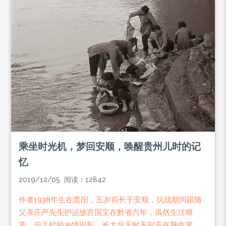
乘坐时光机，梦回安顺，唤醒贵州儿时的记
忆
2019/12/05 阅读：12842
作者1938年生在贵阳，五岁前长于安顺，抗战期间跟随
父亲庄严先生护运故宫国宝在黔省六年，虽然生活艰
苦，但儿时的乡情旧影，长大后无时无刻不在脑中萦