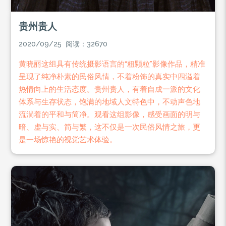
贵州贵人
2020/09/25 阅读：32670
黄晓丽这组具有传统摄影语言的“粗颗粒”影像作品，精准
呈现了纯净朴素的民俗风情，不着粉饰的真实中四溢着
热情向上的生活态度。贵州贵人，有着自成一派的文化
体系与生存状态，饱满的地域人文特色中，不动声色地
流淌着的平和与简净。观看这组影像，感受画面的明与
暗、虚与实、简与繁，这不仅是一次民俗风情之旅，更
是一场惊艳的视觉艺术体验。