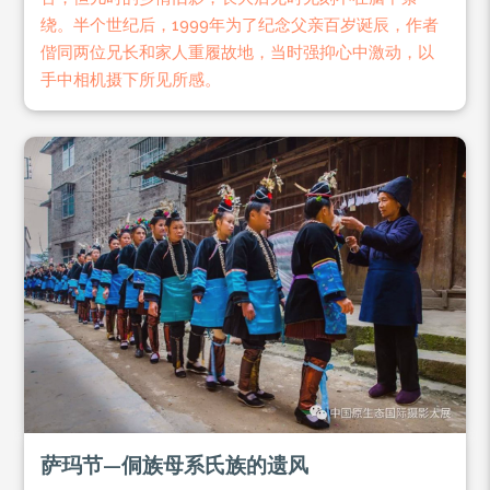
绕。半个世纪后，1999年为了纪念父亲百岁诞辰，作者
偕同两位兄长和家人重履故地，当时强抑心中激动，以
手中相机摄下所见所感。
萨玛节—侗族母系氏族的遗风