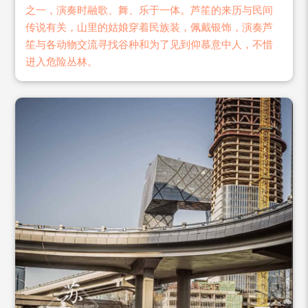
之一，演奏时融歌、舞、乐于一体。芦笙的来历与民间
传说有关，山里的姑娘穿着民族装，佩戴银饰，演奏芦
笙与各动物交流寻找谷种和为了见到仰慕意中人，不惜
进入危险丛林。