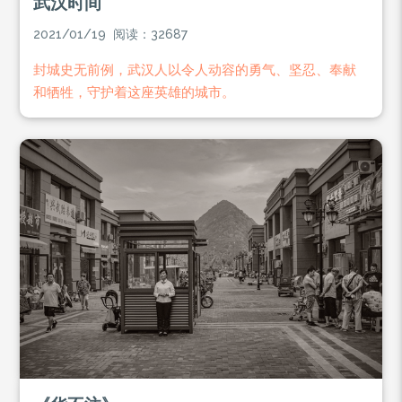
武汉时间
2021/01/19 阅读：32687
封城史无前例，武汉人以令人动容的勇气、坚忍、奉献
和牺牲，守护着这座英雄的城市。