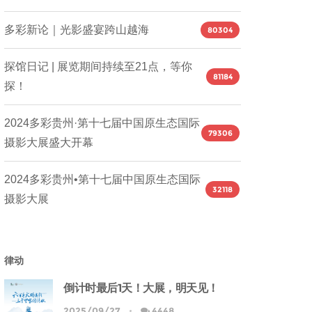
多彩新论｜光影盛宴跨山越海
80304
探馆日记 | 展览期间持续至21点，等你
81184
探！
2024多彩贵州·第十七届中国原生态国际
79306
摄影大展盛大开幕
2024多彩贵州•第十七届中国原生态国际
32118
摄影大展
律动
倒计时最后1天！大展，明天见！
2025/09/27
4448