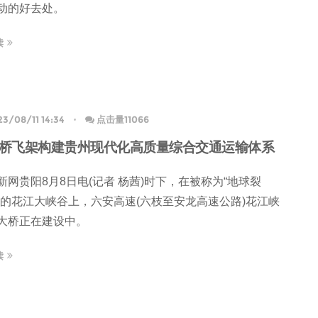
动的好去处。
读
3/08/11 14:34
点击量11066
桥飞架构建贵州现代化高质量综合交通运输体系
新网贵阳8月8日电(记者 杨茜)时下，在被称为“地球裂
”的花江大峡谷上，六安高速(六枝至安龙高速公路)花江峡
大桥正在建设中。
读