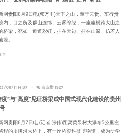
新网贵阳8月9日电(邓万里)天下之山，萃于云贵。车行贵
境内，目之所及群山连绵、云雾缭绕，一座座横跨大山之
的桥梁，宛如一道道彩虹，挂在天边、挂在山巅，仿若人
仙境。
读
3/08/11 14:37
点击量11927
跨度”与“高度”见证桥梁成中国式现代化建设的贵州
号
新网贵阳8月7日电 (记者 张伟)距离黄果树大瀑布5公里左
路程的坝陵河大桥下，有一座桥梁科技博物馆，成为研学