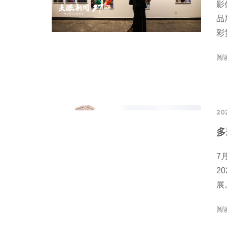
影
品
彩
阅
20
多
7
2
展
阅