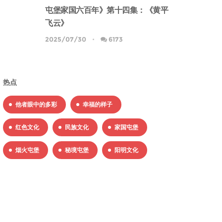
屯堡家国六百年》第十四集：《黄平
飞云》
2025/07/30
6173
热点
他者眼中的多彩
幸福的样子
红色文化
民族文化
家国屯堡
烟火屯堡
秘境屯堡
阳明文化