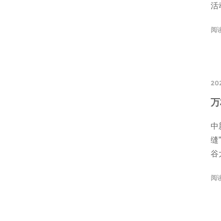
活
阅
202
万
中
缝
谷
阅