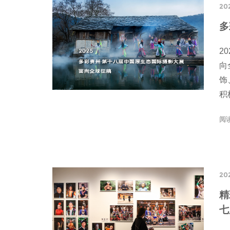
20
多
2
向
饰
积
阅
20
精
七