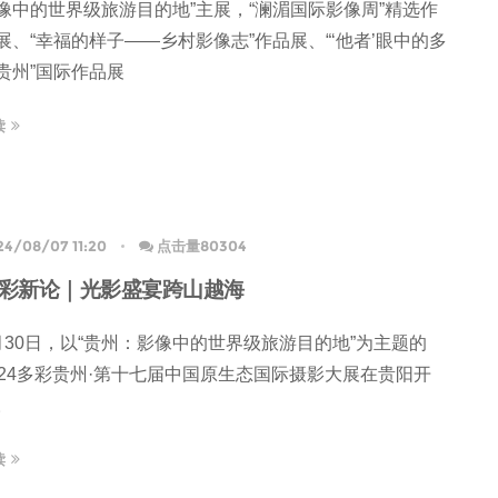
像中的世界级旅游目的地”主展，“澜湄国际影像周”精选作
展、“幸福的样子——乡村影像志”作品展、“‘他者’眼中的多
贵州”国际作品展
读
24/08/07 11:20
点击量80304
彩新论｜光影盛宴跨山越海
月30日，以“贵州：影像中的世界级旅游目的地”为主题的
024多彩贵州·第十七届中国原生态国际摄影大展在贵阳开
。
读