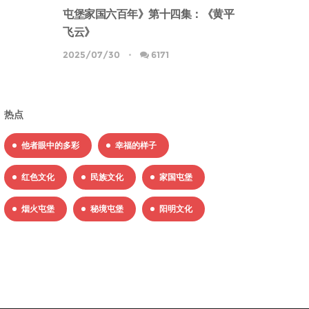
屯堡家国六百年》第十四集：《黄平
飞云》
2025/07/30
6171
热点
他者眼中的多彩
幸福的样子
红色文化
民族文化
家国屯堡
烟火屯堡
秘境屯堡
阳明文化