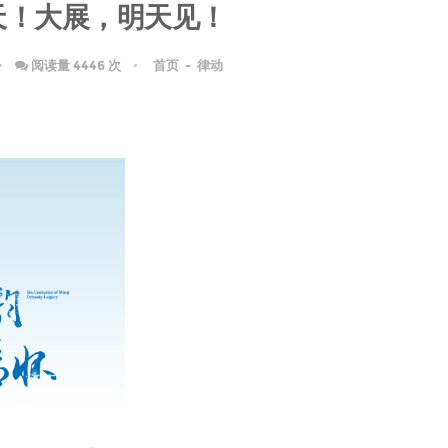
天！大展，明天见！
阅读量 4446 次
首页
-
律动