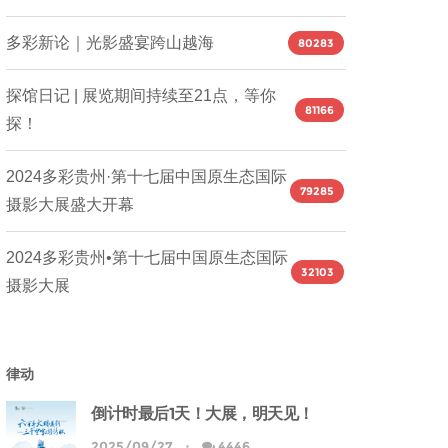
多彩新论｜光影盛宴跨山越海
80283
探馆日记 | 展览期间持续至21点，等你
81166
探！
2024多彩贵州·第十七届中国原生态国际
79285
摄影大展盛大开幕
2024多彩贵州•第十七届中国原生态国际
32103
摄影大展
律动
倒计时最后1天！大展，明天见！
2025/09/27
4446