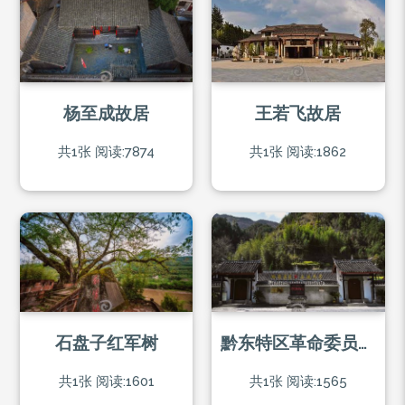
杨至成故居
王若飞故居
共1张
阅读:7874
共1张
阅读:1862
石盘子红军树
黔东特区革命委员会旧址
共1张
阅读:1601
共1张
阅读:1565