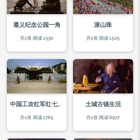
遵义纪念公园一角
滚山珠
共1张
阅读:1530
共1张
阅读:1525
中国工农红军红七军榕江朗洞总指挥部旧址
土城古镇生活
共1张
阅读:1765
共1张
阅读:6927