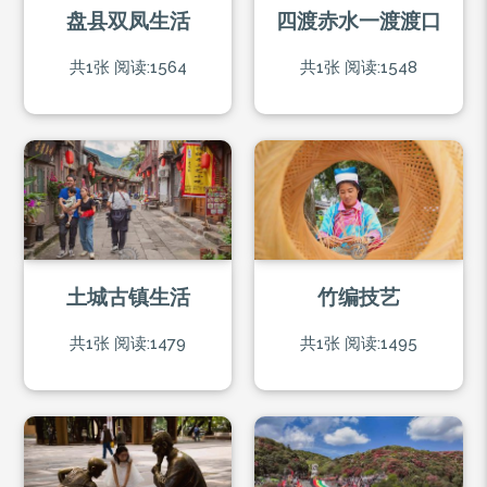
盘县双凤生活
四渡赤水一渡渡口
共1张
阅读:1564
共1张
阅读:1548
土城古镇生活
竹编技艺
共1张
阅读:1479
共1张
阅读:1495