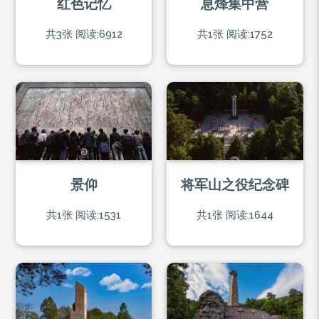
红色记忆
息烽集中营
共3张
阅读:6912
共1张
阅读:1752
景仰
将军山之役纪念碑
共1张
阅读:1531
共1张
阅读:1644