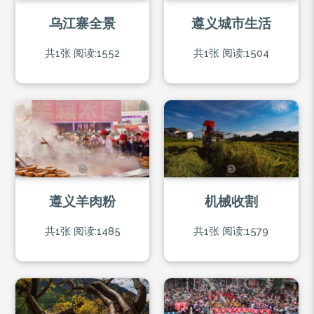
乌江寨全景
遵义城市生活
共1张
阅读:1552
共1张
阅读:1504
遵义羊肉粉
机械收割
共1张
阅读:1485
共1张
阅读:1579