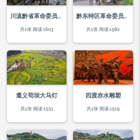
川滇黔省革命委员会旧址
黔东特区革命委员会旧址
共1张
阅读:1603
共1张
阅读:1582
遵义苟坝大马灯
四渡赤水雕塑
共1张
阅读:1551
共1张
阅读:1519