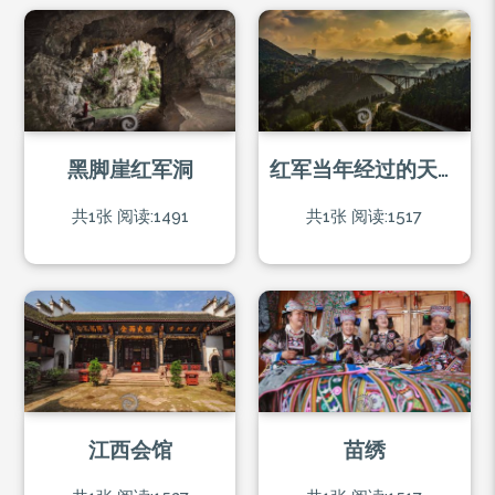
黑脚崖红军洞
红军当年经过的天堑如今变通途
共1张
阅读:1491
共1张
阅读:1517
江西会馆
苗绣