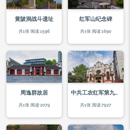
黄陂洞战斗遗址
红军山纪念碑
共1张
阅读:1596
共1张
阅读:1690
周逸群故居
中共工农红军第九军团司令部旧址
共1张
阅读:2079
共1张
阅读:7927