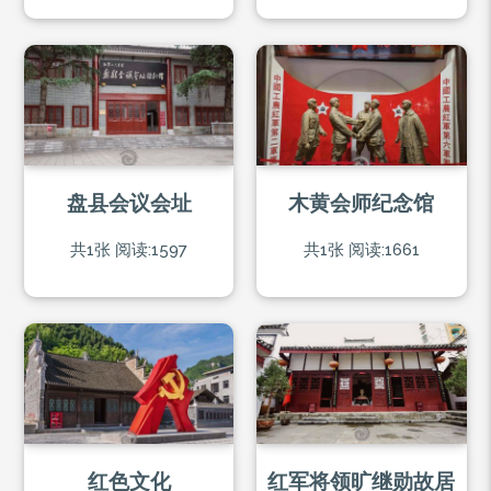
盘县会议会址
木黄会师纪念馆
共1张
阅读:1597
共1张
阅读:1661
红色文化
红军将领旷继勋故居