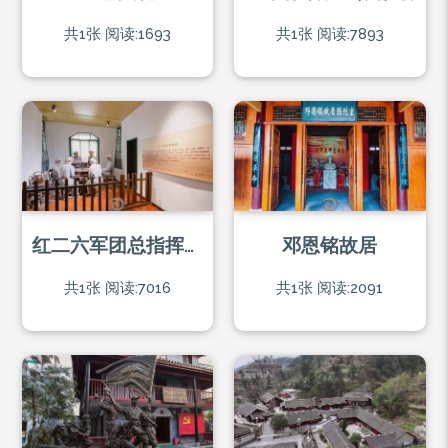
共1张
阅读:1693
共1张
阅读:7893
红二六军团总指挥部旧址（石阡会议）
邓恩铭故居
共1张
阅读:7016
共1张
阅读:2091