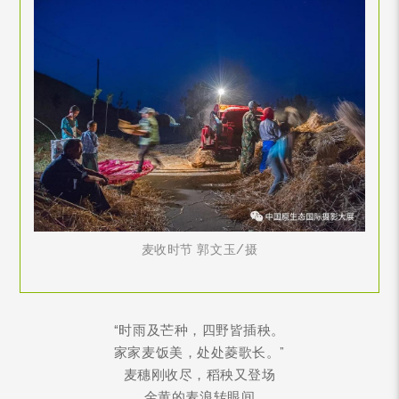
麦收时节 郭文玉/摄
“时雨及芒种，四野皆插秧。
家家麦饭美，处处菱歌长。”
麦穗刚收尽，稻秧又登场
金黄的麦浪转眼间