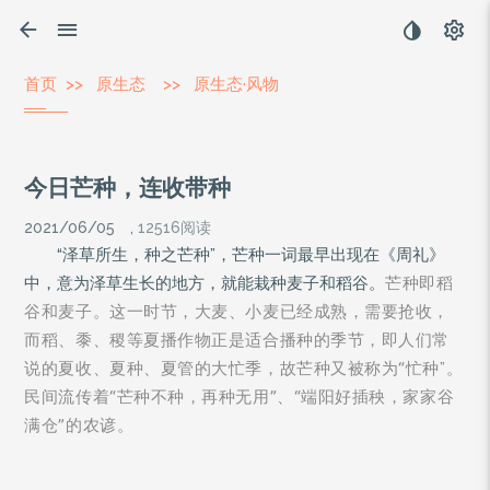
首页
>>
原生态
>>
原生态·风物
今日芒种，连收带种
2021/06/05
,
12516阅读
“泽草所生，种之芒种”，芒种一词最早出现在《周礼》
芒种即稻
中，意为泽草生长的地方，就能栽种麦子和稻谷。
谷和麦子。这一时节，大麦、小麦已经成熟，需要抢收，
而稻、黍、稷等夏播作物正是适合播种的季节，即人们常
说的夏收、夏种、夏管的大忙季，故芒种又被称为“忙种
。
”
民间流传着“芒种不种，再种无用”、“端阳好插秧，家家谷
满仓”的农谚。