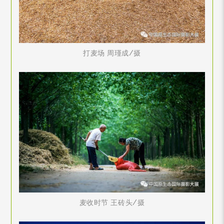
打麦场 周瑾成/摄
麦收时节 王砖头/摄