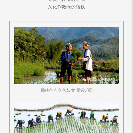
又化作嫩绿的稻秧
插秧的布衣族妇女 雷霞/摄