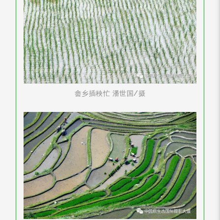
畲乡插秧忙 潘世国/摄