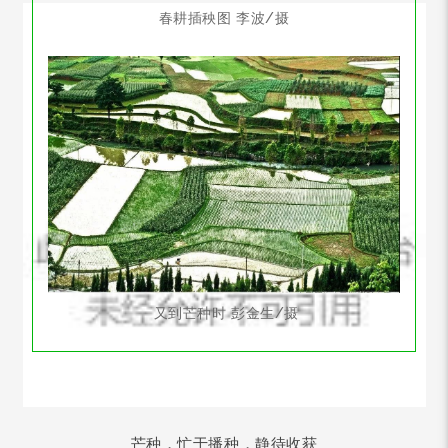
春耕插秧图 李波/摄
又到芒种时 彭金生/摄
芒种，忙于播种，静待收获