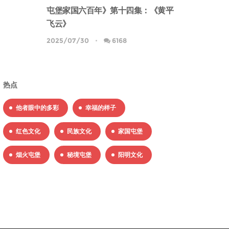
屯堡家国六百年》第十四集：《黄平
飞云》
2025/07/30
6168
热点
他者眼中的多彩
幸福的样子
红色文化
民族文化
家国屯堡
烟火屯堡
秘境屯堡
阳明文化