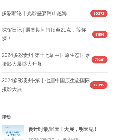
多彩新论｜光影盛宴跨山越海
80272
探馆日记 | 展览期间持续至21点，等你
81156
探！
2024多彩贵州·第十七届中国原生态国际
79281
摄影大展盛大开幕
2024多彩贵州•第十七届中国原生态国际
32095
摄影大展
律动
倒计时最后1天！大展，明天见！
2025/09/27
4445