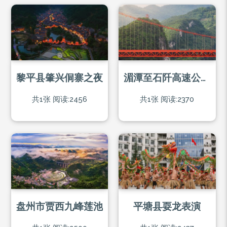
黎平县肇兴侗寨之夜
湄潭至石阡高速公路河闪渡乌江大桥
共1张
阅读:2456
共1张
阅读:2370
盘州市贾西九峰莲池
平塘县耍龙表演