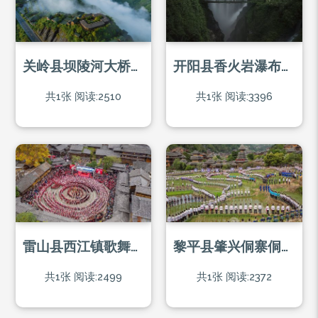
关岭县坝陵河大桥上的民宿
开阳县香火岩瀑布与桥
共1张
阅读:2510
共1张
阅读:3396
雷山县西江镇歌舞表演现场
黎平县肇兴侗寨侗族大歌现场
共1张
阅读:2499
共1张
阅读:2372