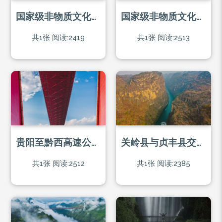
国家级非物质文化遗产-牯藏节习俗“姑妈回娘家”
国家级非物质文化遗产-苗族独木龙舟节
共1张
阅读:2419
共1张
阅读:2513
贵阳至黔西高速公路鸭池河大桥
关岭县与贞丰县交界处北盘江花江峡谷
共1张
阅读:2512
共1张
阅读:2385