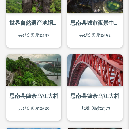
世界自然遗产地铜仁市梵净山
思南县城市夜景中的桥与水
共1张
阅读:2497
共1张
阅读:2552
思南县德余乌江大桥
思南县德余乌江大桥
共1张
阅读:2520
共1张
阅读:2373