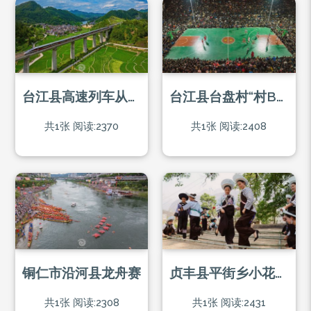
台江县高速列车从桥上通过
台江县台盘村“村BA”比赛现场
共1张
阅读:2370
共1张
阅读:2408
铜仁市沿河县龙舟赛
贞丰县平街乡小花江村村民在跳竹竿舞
共1张
阅读:2308
共1张
阅读:2431