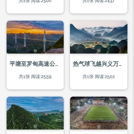
共1张
阅读:2500
共1张
阅读:2437
平塘至罗甸高速公路平塘特大桥
热气球飞越兴义万峰林
共1张
阅读:2559
共1张
阅读:2502