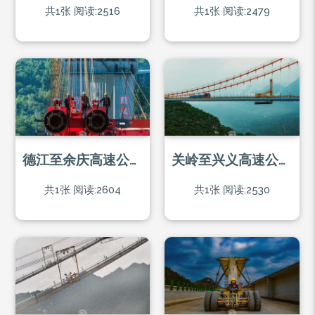
共1张
阅读:2516
共1张
阅读:2479
德江至余庆高速公路乌江大桥施工现场
关岭至兴义高速公路北盘江大桥上的建设者
共1张
阅读:2604
共1张
阅读:2530