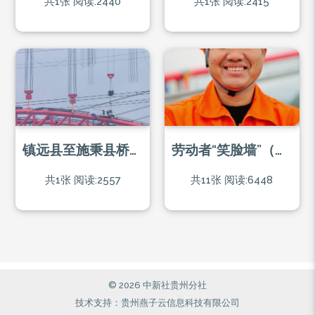
共1张
阅读:2440
共1张
阅读:2415
镇远县至施秉县桥梁施工现场
劳动者“笑脸墙”（摄于兴义环城高速建设工地）
共1张
阅读:2557
共11张
阅读:6448
© 2026 中新社贵州分社
技术支持：贵州燕子云信息科技有限公司