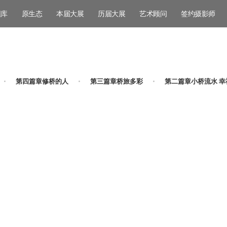
图库
原生态
本届大展
历届大展
艺术顾问
签约摄影师
第四篇章修桥的人
第三篇章桥旅多彩
第二篇章小桥流水 幸