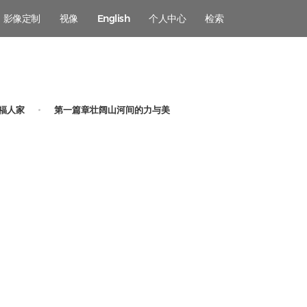
影像定制
视像
English
个人中心
检索
福人家
第一篇章壮阔山河间的力与美