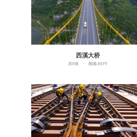
西溪大桥
共5张
阅读:3577