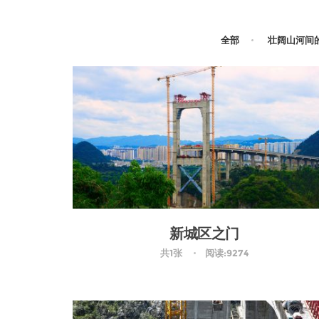
全部
壮阔山河间
新城区之门
共1张
阅读:9274