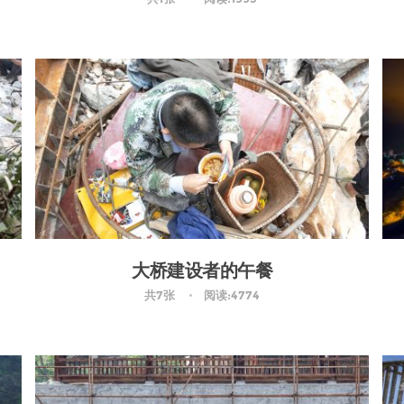
大桥建设者的午餐
共7张
阅读:4774