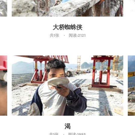
大桥蜘蛛侠
共1张
阅读:2121
渴
共1张
阅读:1993