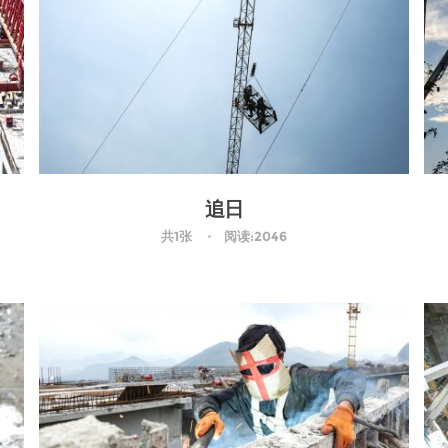
追日
共1张
阅读:2046