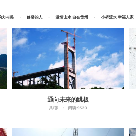
的力与美
修桥的人
激情山水 自在贵州
小桥流水 幸福人家
通向未来的跳板
共1张
阅读:9320