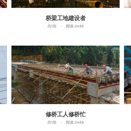
桥梁工地建设者
共1张
阅读:2495
修桥工人修桥忙
共1张
阅读:2466