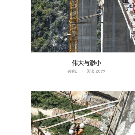
伟大与渺小
共1张
阅读:2077