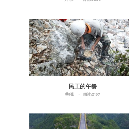
民工的午餐
共1张
阅读:2157