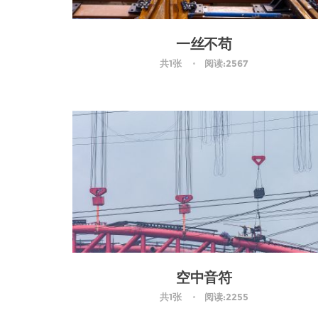
一丝不苟
共1张
阅读:2567
空中音符
共1张
阅读:2255