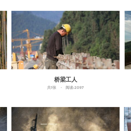
桥梁工人
共1张
阅读:2097