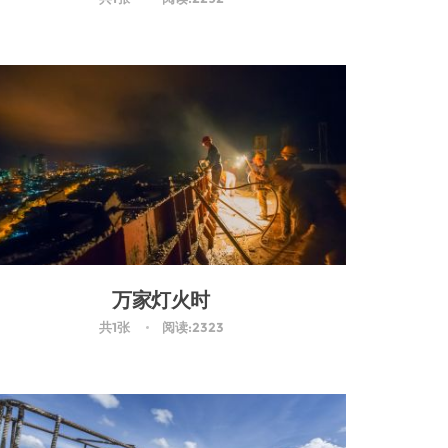
万家灯火时
共1张
阅读:2323