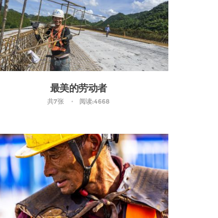
最美的劳动者
共7张
阅读:4668