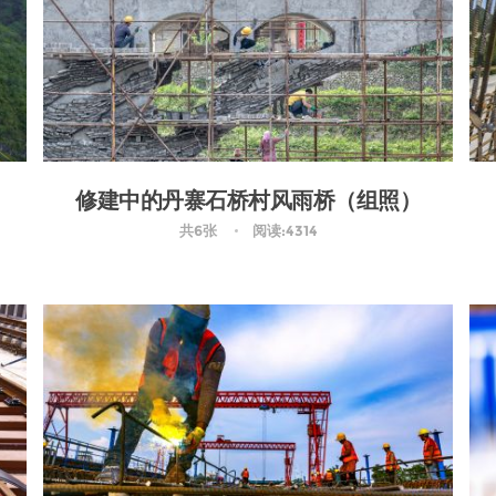
修建中的丹寨石桥村风雨桥（组照）
共6张
阅读:4314