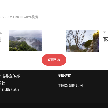
 5D MARK III 4076浏览
集
下
村
花
返回列表
友情链接
州省委宣传部
闻社
中国新闻图片网
文化和旅游厅