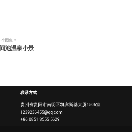
一个图集
间池温泉小景
联系方式
贵州省贵阳市南明区凯宾斯基大厦1506室
1239236455@qq.com
+86 0851 8555 5629