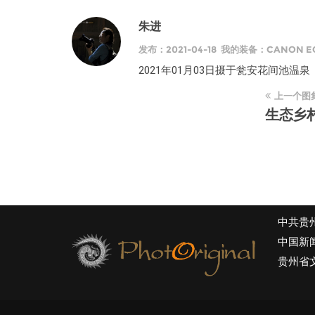
朱进
发布：2021-04-18 我的装备：CANON EOS
2021年01月03日摄于瓮安花间池温泉
上一个图
生态乡
中共贵
中国新
贵州省