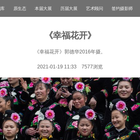
图库
原生态
本届大展
历届大展
艺术顾问
签约摄影师
《幸福花开》
《幸福花开》郭德华2016年摄。
2021-01-19 11:33
7577
浏览