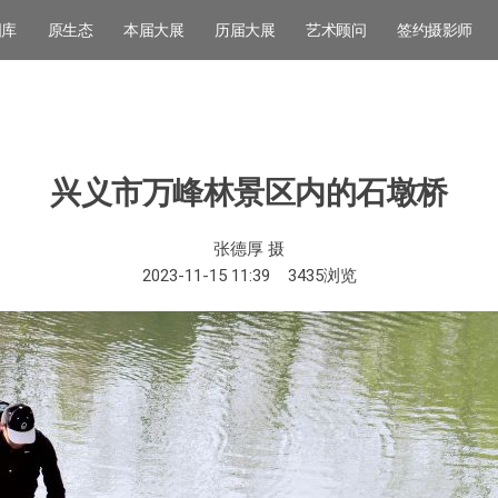
图库
原生态
本届大展
历届大展
艺术顾问
签约摄影师
兴义市万峰林景区内的石墩桥
张德厚 摄
2023-11-15 11:39
3435
浏览