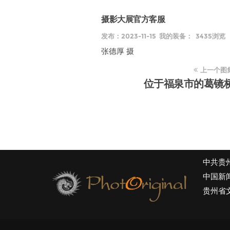
摄影大展官方客服
发布：2023-11-15 我的装备： 3435浏览
张德厚 摄
上一个图
位于福泉市的葛镜
中共贵
中国新
贵州省