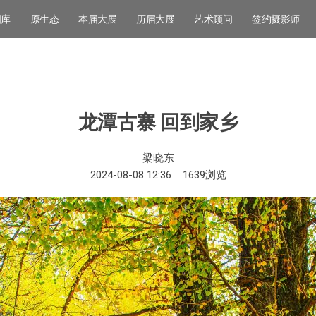
图库
原生态
本届大展
历届大展
艺术顾问
签约摄影师
龙潭古寨 回到家乡
梁晓东
2024-08-08 12:36
1639
浏览