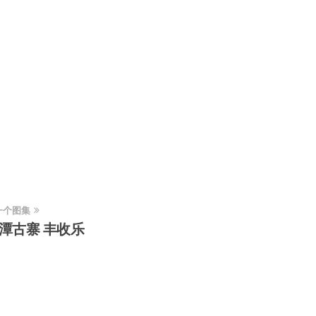
一个图集
潭古寨 丰收乐
联系方式
贵州省贵阳市南明区凯宾斯基大厦1506室
1239236455@qq.com
+86 0851 8555 5629