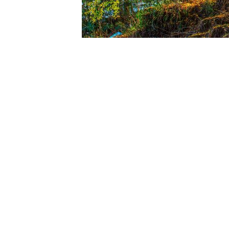
龙潭古寨 回到家乡