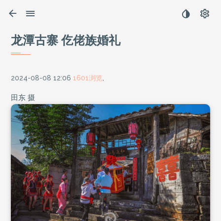
龙潭古寨 仡佬族婚礼
2024-08-08 12:06
1601浏览
,
田东 摄