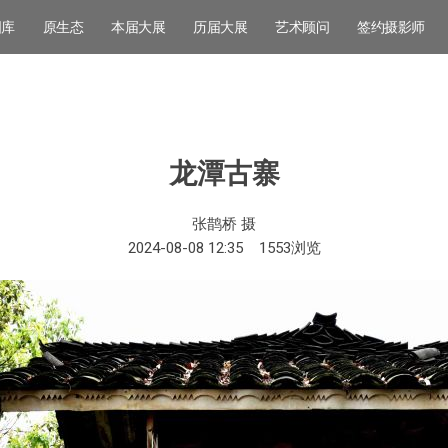
图库
原生态
本届大展
历届大展
艺术顾问
签约摄影师
龙潭古寨
张鹊桥 摄
2024-08-08 12:35
1553
浏览