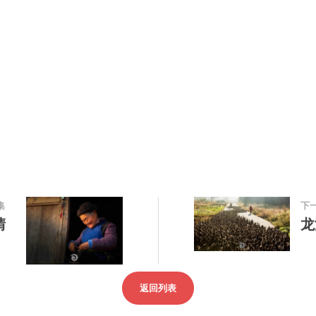
集
下
晴
龙
返回列表