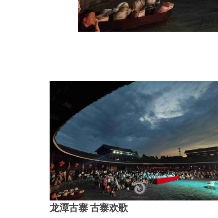
龙潭古寨 古寨欢歌