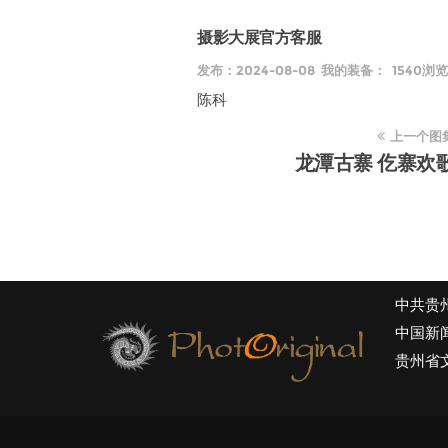
摄影大展官方客服
发布：2024-08-08 我的装备： 1540浏览
陈科
上一个图
龙潭古寨 仡寨欢
中共贵
中国新
贵州省