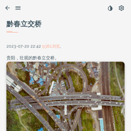
黔春立交桥
2023-07-20 22:42
9381浏览
,
贵阳，壮观的黔春立交桥。