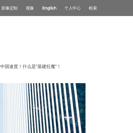
影像定制
视像
English
个人中心
检索
中国速度！什么是“基建狂魔”！