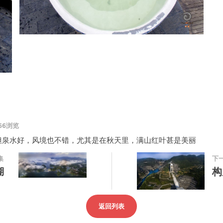
966浏览
但泉水好，风境也不错，尤其是在秋天里，满山红叶甚是美丽
集
下
湖
构
返回列表