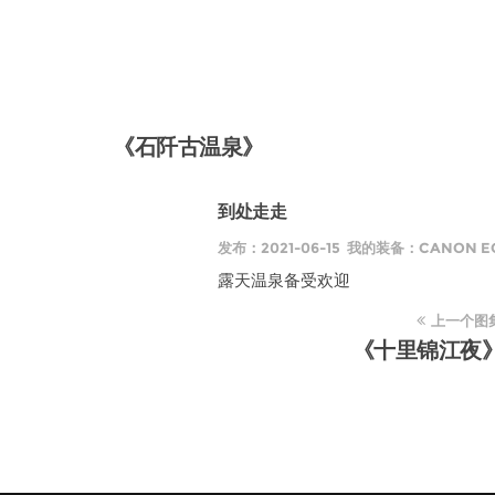
《石阡古温泉》
到处走走
发布：2021-06-15 我的装备：CANON EOS
露天温泉备受欢迎
上一个图
《十里锦江夜