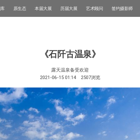
图库
原生态
本届大展
历届大展
艺术顾问
签约摄影师
《石阡古温泉》
露天温泉备受欢迎
2021-06-15 01:14
2507
浏览