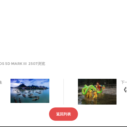
 5D MARK III 2507浏览
集
下
》
《
返回列表