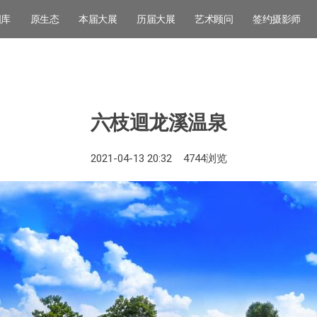
图库
原生态
本届大展
历届大展
艺术顾问
签约摄影师
六枝迴龙溪温泉
2021-04-13 20:32
4744
浏览