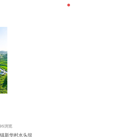
195浏览
盏镇新华村水头坝