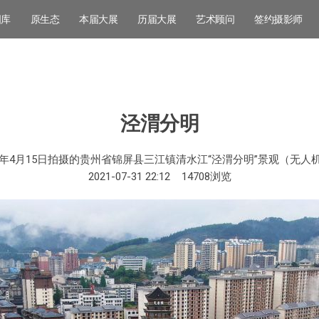
图库
原生态
本届大展
历届大展
艺术顾问
签约摄影师
泾渭分明
21年4月15日拍摄的贵州省锦屏县三江镇清水江“泾渭分明”景观（无人
2021-07-31 22:12
14708
浏览