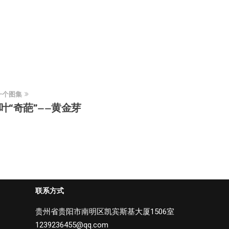
一个图集
叶“奇葩”——黄金芽
联系方式
贵州省贵阳市南明区凯宾斯基大厦1506室
1239236455@qq.com