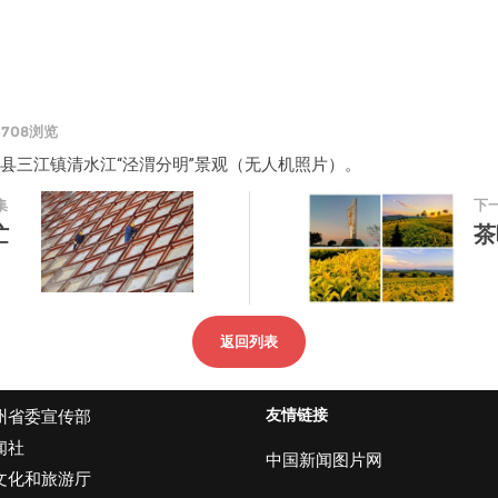
4708浏览
锦屏县三江镇清水江“泾渭分明”景观（无人机照片）。
集
下
忙
茶
返回列表
友情链接
州省委宣传部
闻社
中国新闻图片网
文化和旅游厅