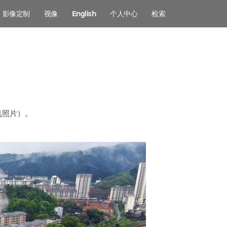
影像定制
视像
English
个人中心
检索
机照片）。