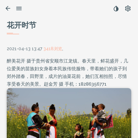
花开时节
2021-04-13 13:47
3418浏览
,
醉美花开 摄于贵州省安顺市江龙镇。春天里，鲜花盛开，几
位爱美的苗族妇女身着本民族传统服饰，带着她们的孩子到
郊外踏春，田野里，成片的油菜花前，她们互相拍照，尽情
享受春天的美景。赵金芳 摄 手机：18286356771