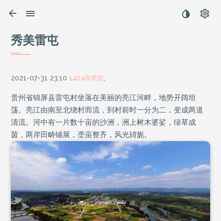
秀美雷屯
2021-07-31 23:10
14248浏览
,
贵州省锦屏县雷屯村坐落在美丽的亮江河畔，地势开阔坦
荡。亮江由南至北绕村而流，到村前时一分为二，变成两道
清流。河中有一片数十亩的沙洲，洲上树木婆娑，绿草成
茵，两岸田畴铺展，垄亩整齐，风光旑旎。