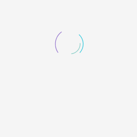
到处走走
发布：2021-06-04
我的装备：Canon EOS 5D Mark
III
《浑水摸鱼》
《龙腾锦冮河》