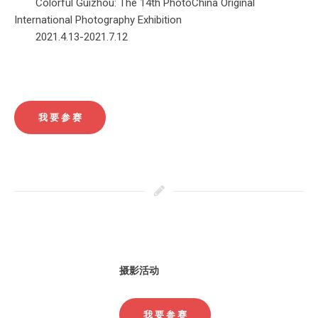
Colorful Guizhou: The 14th PhotoChina Original
International Photography Exhibition
2021.4.13-2021.7.12
我 要 参 赛
摄影活动
我 要 参 赛