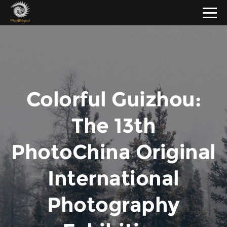
Colorful Guizhou:
The 13th
PhotoChina Original
International
Photography