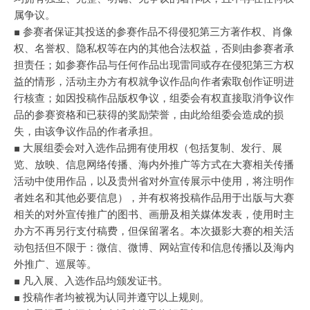
属争议。
■ 参赛者保证其投送的参赛作品不得侵犯第三方著作权、肖像
权、名誉权、隐私权等在内的其他合法权益，否则由参赛者承
担责任；如参赛作品与任何作品出现雷同或存在侵犯第三方权
益的情形，活动主办方有权就争议作品向作者索取创作证明进
行核查；如因投稿作品版权争议，组委会有权直接取消争议作
品的参赛资格和已获得的奖励荣誉，由此给组委会造成的损
失，由该争议作品的作者承担。
■ 大展组委会对入选作品拥有使用权（包括复制、发行、展
览、放映、信息网络传播、海内外推广等方式在大赛相关传播
活动中使用作品，以及贵州省对外宣传展示中使用，将注明作
者姓名和其他必要信息），并有权将投稿作品用于出版与大赛
相关的对外宣传推广的图书、画册及相关媒体发表，使用时主
办方不再另行支付稿费，但保留署名。本次摄影大赛的相关活
动包括但不限于：微信、微博、网站宣传和信息传播以及海内
外推广、巡展等。
■ 凡入展、入选作品均颁发证书。
■ 投稿作者均被视为认同并遵守以上规则。