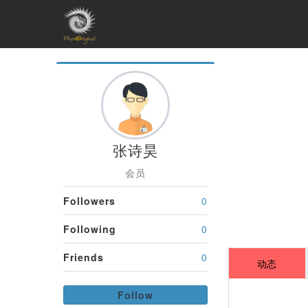
张诗昊
会员
Followers
0
Following
0
Friends
0
动态
Follow