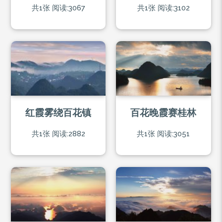
共1张
阅读:3067
共1张
阅读:3102
红霞雾绕百花镇
百花晚霞赛桂林
共1张
阅读:2882
共1张
阅读:3051