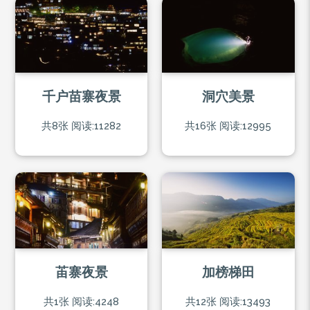
千户苗寨夜景
洞穴美景
共8张
阅读:11282
共16张
阅读:12995
苖寨夜景
加榜梯田
共1张
阅读:4248
共12张
阅读:13493