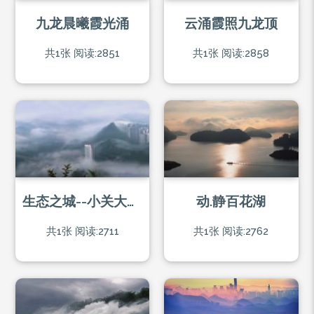
九龙晨曦霞光涌
云涌霞照九龙顶
共1张
阅读:2851
共1张
阅读:2858
生态之城--小关大桥与保利云山国际
动.静百花湖
共1张
阅读:2711
共1张
阅读:2762