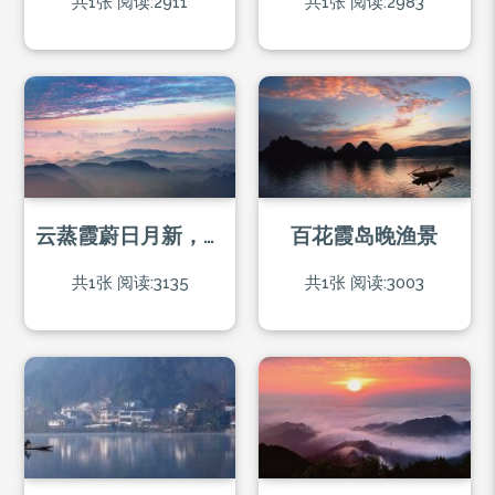
共1张
阅读:2911
共1张
阅读:2983
云蒸霞蔚日月新，九龙山顶览全貌
百花霞岛晚渔景
共1张
阅读:3135
共1张
阅读:3003