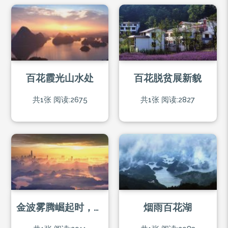
百花霞光山水处
百花脱贫展新貌
共1张
阅读:2675
共1张
阅读:2827
金波雾腾崛起时，百花观山遥呼应
烟雨百花湖