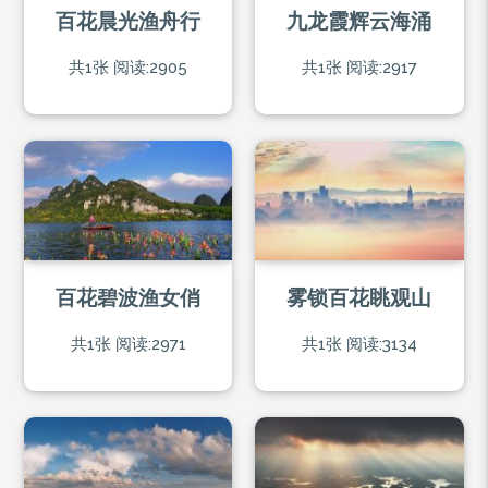
百花晨光渔舟行
九龙霞辉云海涌
共1张
阅读:2905
共1张
阅读:2917
百花碧波渔女俏
雾锁百花眺观山
共1张
阅读:2971
共1张
阅读:3134