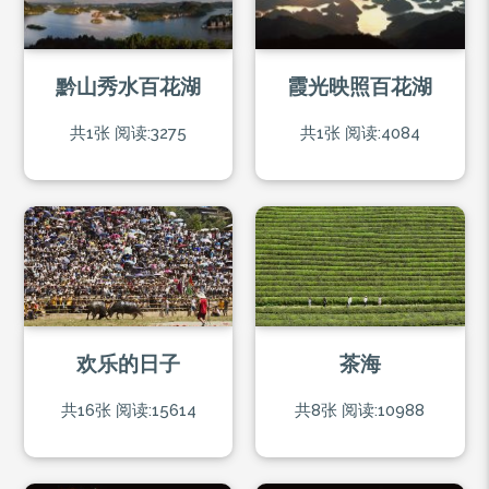
黔山秀水百花湖
霞光映照百花湖
共1张
阅读:3275
共1张
阅读:4084
欢乐的日子
茶海
共16张
阅读:15614
共8张
阅读:10988