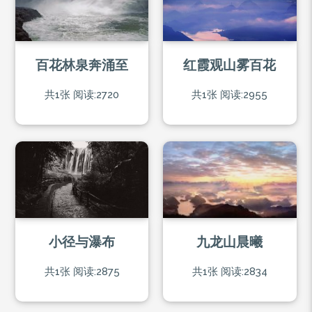
百花林泉奔涌至
红霞观山雾百花
共1张
阅读:2720
共1张
阅读:2955
小径与瀑布
九龙山晨曦
共1张
阅读:2875
共1张
阅读:2834