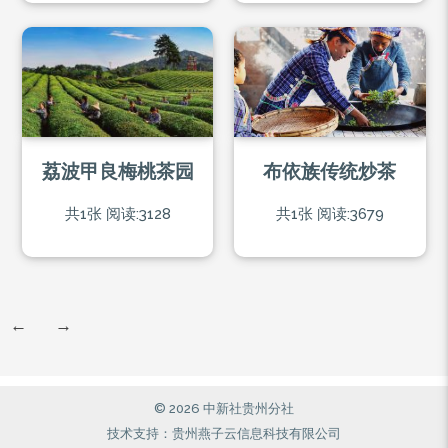
荔波甲良梅桃茶园
布依族传统炒茶
共1张
阅读:3128
共1张
阅读:3679
←
→
© 2026 中新社贵州分社
技术支持：贵州燕子云信息科技有限公司