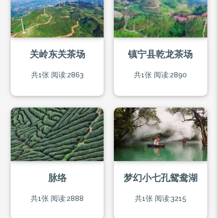
关岭东关茶场
镇宁县乾龙茶场
共1张
阅读:2863
共1张
阅读:2890
脉络
梦幻小七孔鸳鸯湖
共1张
阅读:2888
共1张
阅读:3215