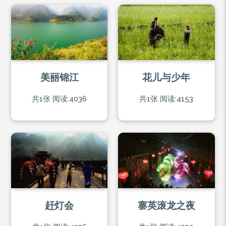
美丽锦江
花儿与少年
共1张
阅读:4036
共1张
阅读:4153
赶灯会
寨英滚龙之夜