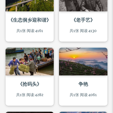
《生态侗乡迎和谐》
《老手艺》
共1张
阅读:4161
共1张
阅读:4130
《抢码头》
争艳
共1张
阅读:4282
共1张
阅读:4061