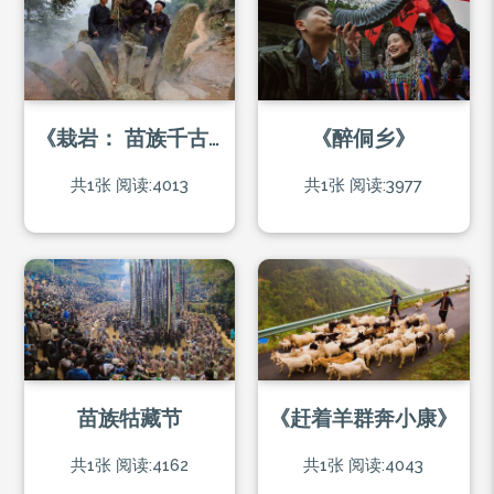
《栽岩： 苗族千古不朽的石头文化》
《醉侗乡》
共1张
阅读:4013
共1张
阅读:3977
苗族牯藏节
《赶着羊群奔小康》
共1张
阅读:4162
共1张
阅读:4043