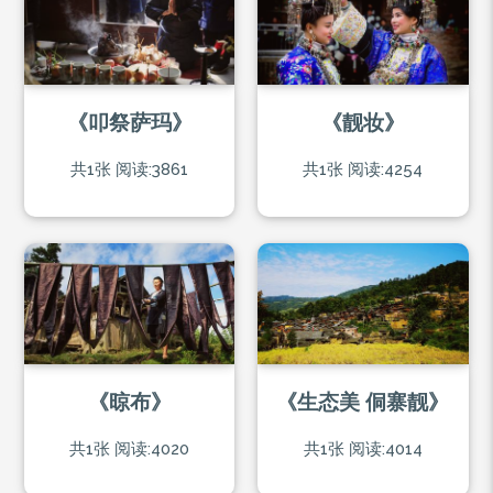
《叩祭萨玛》
《靓妆》
共1张
阅读:3861
共1张
阅读:4254
《晾布》
《生态美 侗寨靓》
共1张
阅读:4020
共1张
阅读:4014