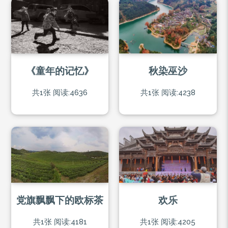
《童年的记忆》
秋染巫沙
共1张
阅读:4636
共1张
阅读:4238
党旗飘飘下的欧标茶
欢乐
共1张
阅读:4181
共1张
阅读:4205