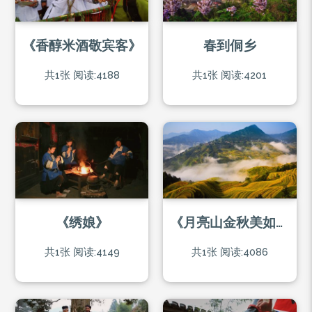
《香醇米酒敬宾客》
春到侗乡
共1张
阅读:4188
共1张
阅读:4201
《绣娘》
《月亮山金秋美如画 》
共1张
阅读:4149
共1张
阅读:4086