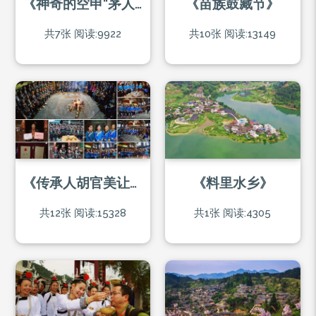
《神奇的空申“茅人节”》
《苗族鼓藏节》
共7张
阅读:9922
共10张
阅读:13149
《传承人胡官美让侗族大歌在乡村传唱》
《料里水乡》
共12张
阅读:15328
共1张
阅读:4305