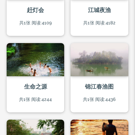
赶灯会
江城夜渔
共1张
阅读:4109
共1张
阅读:4182
生命之源
锦江春渔图
共1张
阅读:4244
共1张
阅读:4436