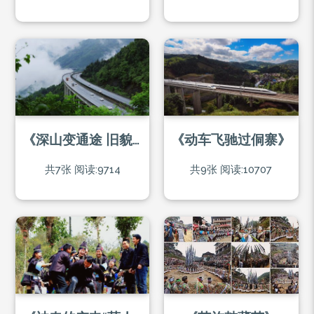
《深山变通途 旧貌换新颜》组图
《动车飞驰过侗寨》
共7张
阅读:9714
共9张
阅读:10707