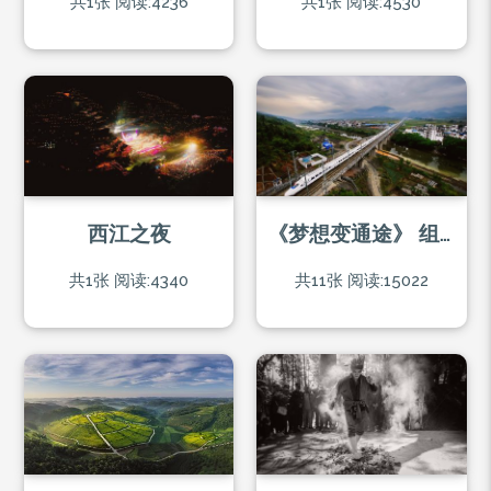
共1张
阅读:4236
共1张
阅读:4530
西江之夜
《梦想变通途》 组图-
共1张
阅读:4340
共11张
阅读:15022