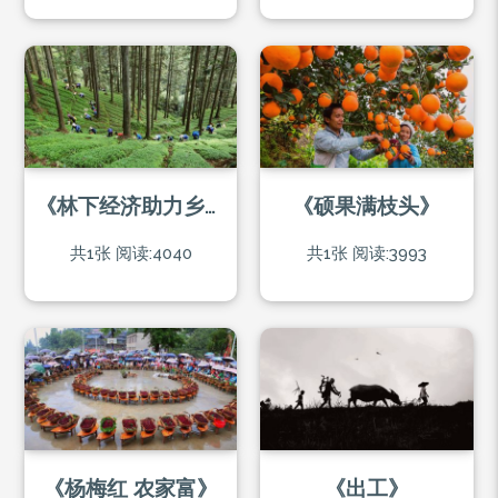
《林下经济助力乡村振兴》
《硕果满枝头》
共1张
阅读:4040
共1张
阅读:3993
《杨梅红 农家富》
《出工》