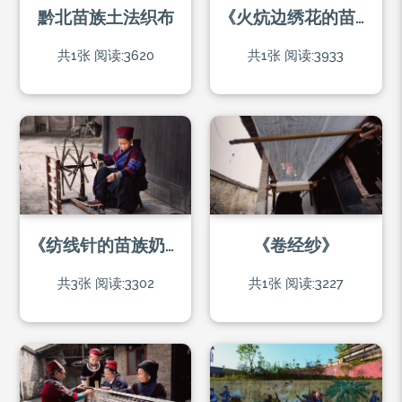
黔北苗族土法织布
《火炕边绣花的苗族妇女》
共1张
阅读:3620
共1张
阅读:3933
《纺线针的苗族奶奶》
《卷经纱》
共3张
阅读:3302
共1张
阅读:3227