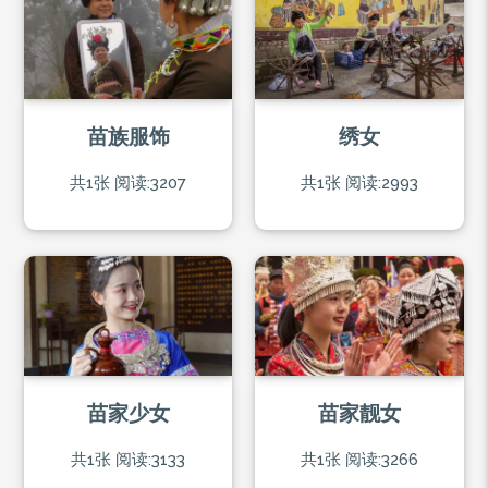
苗族服饰
绣女
共1张
阅读:3207
共1张
阅读:2993
苗家少女
苗家靓女
共1张
阅读:3133
共1张
阅读:3266