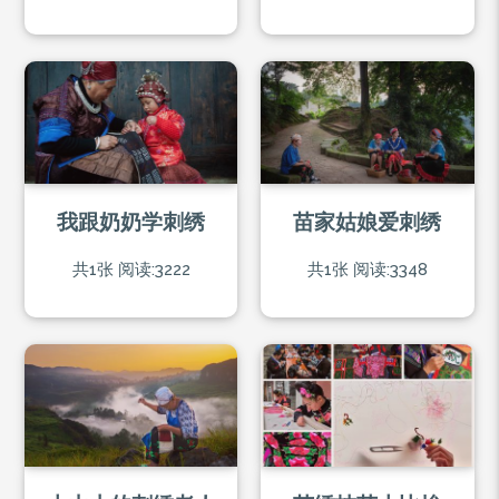
我跟奶奶学刺绣
苗家姑娘爱刺绣
共1张
阅读:3222
共1张
阅读:3348